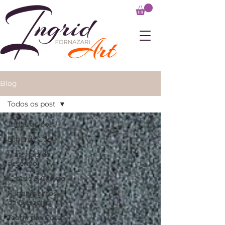
Blog
Todos os post
Todos os post
Lápis de Cor
Materiais de
desenho
Grafite & Carvão
Fundamentos
do Desenho
Teoria das Cores