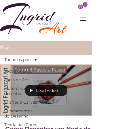
Blog
Todos os post
Todos os post
Lápis de Cor
Materiais de
Load video
desenho
Grafite & Carvão
Fundamentos
do Desenho
Teoria das Cores
Como Desenhar um Nariz de