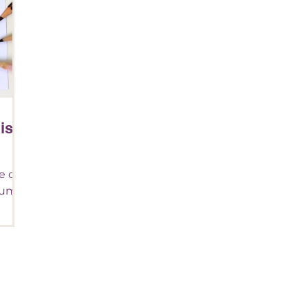
ista
e cão
olume