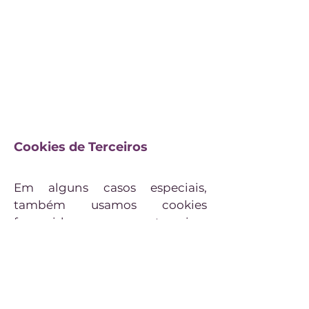
Cookies de Terceiros
Em alguns casos especiais,
também usamos cookies
fornecidos por terceiros
confiáveis. A seção a seguir
detalha quais cookies de
terceiros você pode encontrar
através deste site.