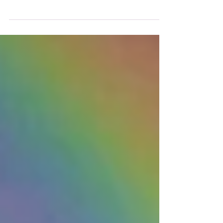
Nesse artigo vamos nos aprofundar um
pouco mais no círculo cromático, e
entender vários aspectos relacionados a
ele e suas cores.