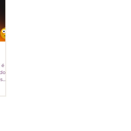
 é
ndo
s.
r.