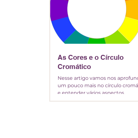
As Cores e o Círculo
Cromático
Nesse artigo vamos nos aprofun
um pouco mais no círculo cromá
e entender vários aspectos
relacionados a ele e suas cores.