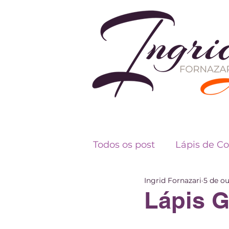
Todos os post
Lápis de Co
Ingrid Fornazari
5 de ou
Fundamentos do Desen
Lápis G