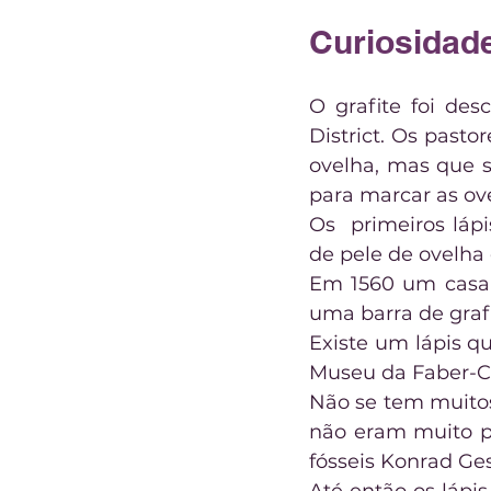
Curiosidade
O grafite foi des
District. Os past
ovelha, mas que s
para marcar as ov
Os  primeiros láp
de pele de ovelha 
Em 1560 um casal 
uma barra de grafi
Existe um lápis q
Museu da Faber-C
Não se tem muitos 
não eram muito p
fósseis Konrad Ge