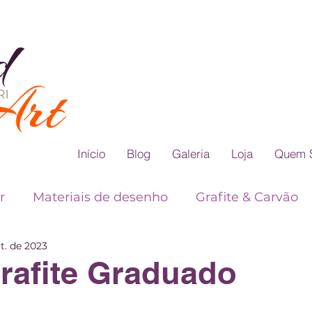
Início
Blog
Galeria
Loja
Quem 
r
Materiais de desenho
Grafite & Carvão
t. de 2023
ho
Teoria das Cores
Dicas para Desenho Re
rafite Graduado