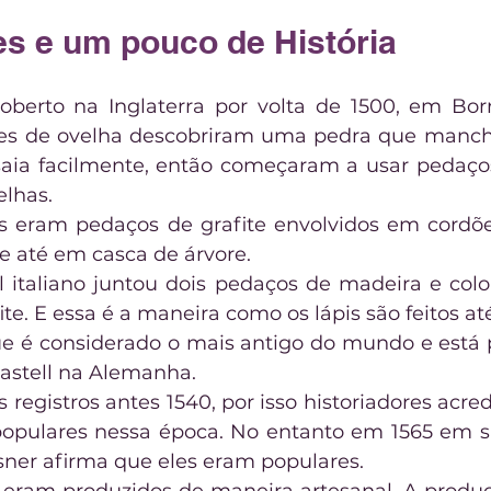
s e um pouco de História
coberto na Inglaterra por volta de 1500, em Bor
ores de ovelha descobriram uma pedra que manch
aia facilmente, então começaram a usar pedaços
elhas.
is eram pedaços de grafite envolvidos em cordõ
e até em casca de árvore.
italiano juntou dois pedaços de madeira e colo
te. E essa é a maneira como os lápis são feitos até
ue é considerado o mais antigo do mundo e está 
astell na Alemanha.
registros antes 1540, por isso historiadores acred
opulares nessa época. No entanto em 1565 em su
sner afirma que eles eram populares.