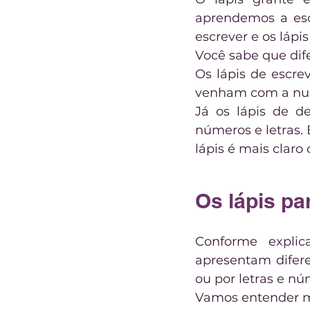
aprendemos a esc
escrever e os lápi
Você sabe que dif
Os lápis de escre
venham com a num
Já os lápis de d
números e letras. 
lápis é mais claro
Os lápis p
Conforme explic
apresentam difere
ou por letras e nú
Vamos entender me