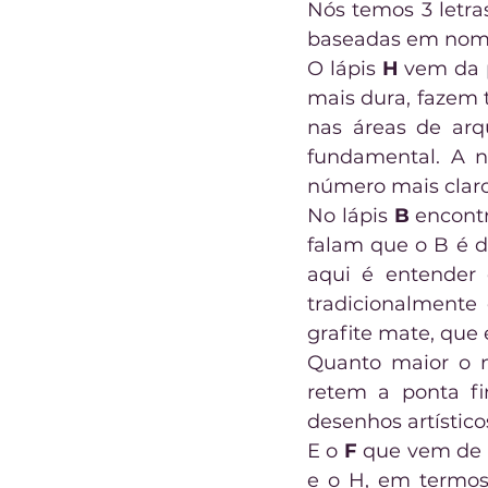
Nós temos 3 letras
baseadas em nomes
O lápis 
H
 vem da 
mais dura, fazem 
nas áreas de arq
fundamental. A 
número mais claro
No lápis 
B
 encont
falam que o B é d
aqui é entender 
tradicionalmente
grafite mate, que 
Quanto maior o n
retem a ponta fi
desenhos artístico
E o 
F
 que vem de 
e o H, em termos