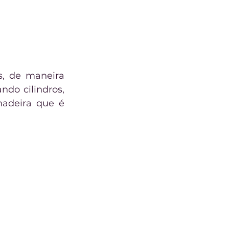
s, de maneira 
do cilindros, 
adeira que é 