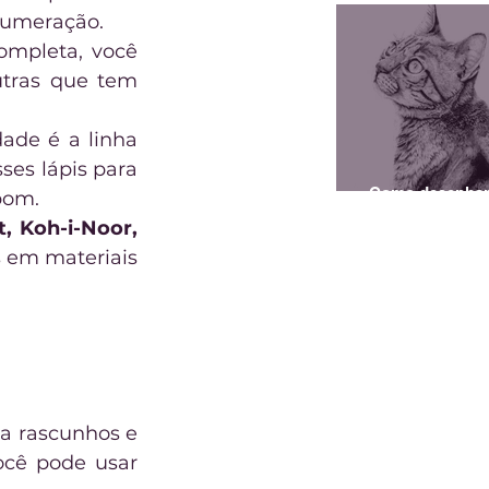
 numeração.
mpleta, você 
tras que tem 
Um lápis grafite graduado bem em conta e com excelente qualidade é a linha 
ses lápis para 
Como desenha
bom.
gato
t, Koh-i-Noor,
 em materiais 
a rascunhos e 
ocê pode usar 