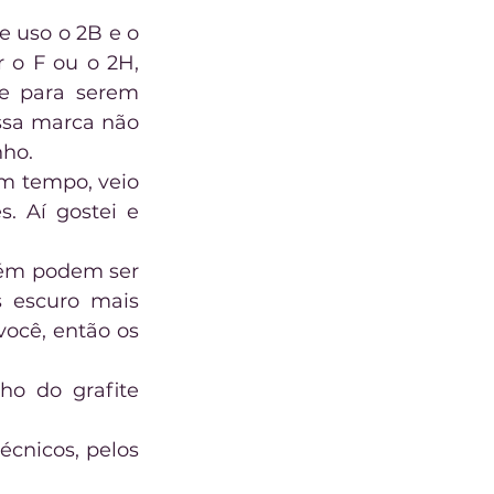
 uso o 2B e o 
o F ou o 2H, 
e para serem 
ssa marca não 
nho.
m tempo, veio 
 Aí gostei e 
ém podem ser 
 escuro mais 
ocê, então os 
o do grafite 
cnicos, pelos 