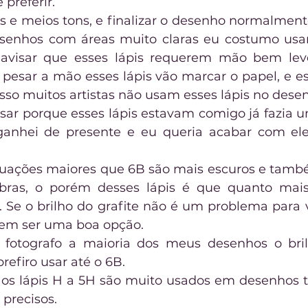
 preferir.
s e meios tons, e finalizar o desenho normalmente
enhos com áreas muito claras eu costumo usar 
so avisar que esses lápis requerem mão bem lev
ê pesar a mão esses lápis vão marcar o papel, e e
isso muitos artistas não usam esses lápis no dese
sar porque esses lápis estavam comigo já fazia u
anhei de presente e eu queria acabar com eles.
duações maiores que 6B são mais escuros e tamb
ras, o porém desses lápis é que quanto mais
s. Se o brilho do grafite não é um problema para v
dem ser uma boa opção.
fotografo a maioria dos meus desenhos o brilh
prefiro usar até o 6B.
os lápis H a 5H são muito usados em desenhos té
 precisos.