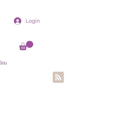
Login
Sou
alista