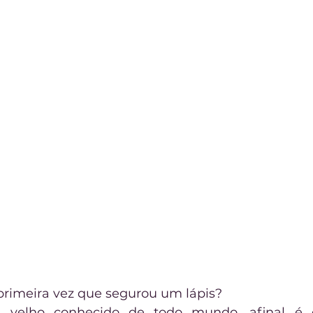
primeira vez que segurou um lápis?
 é velho conhecido de todo mundo, afinal é 