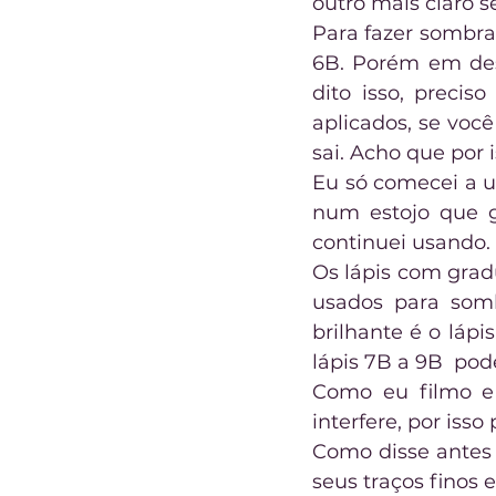
outro mais claro se
Para fazer sombra
6B. Porém em des
dito isso, preci
aplicados, se voc
sai. Acho que por 
Eu só comecei a u
num estojo que g
continuei usando. 
Os lápis com gra
usados para somb
brilhante é o lápi
lápis 7B a 9B  po
Como eu filmo e 
interfere, por isso 
Como disse antes 
seus traços finos e