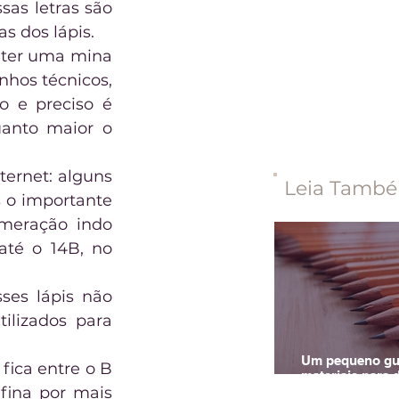
as letras são 
s dos lápis.
 ter uma mina 
hos técnicos, 
 e preciso é 
anto maior o 
ernet: alguns 
Leia Tamb
 o importante 
meração indo 
té o 14B, no 
es lápis não 
lizados para 
Um pequeno gu
fica entre o B 
materiais para
ina por mais 
realista a grafit