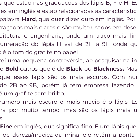
 que estão nas graduações dos lápis B, F e H. Ess
 em inglês e estão relacionadas as característica
palavra 
Hard
, que quer dizer duro em inglês. Por
traçados mais claros e são muito usados em desen
uitetura e engenharia, onde um traço mais fino
numeração do lápis H vai de 2H a 9H onde qu
 é o tom do grafite no papel.
rei uma pequena controvérsia, ao pesquisar na int
e 
Bold
 outros que é de 
Black
 ou 
Blackness.
 Mas
que esses lápis são os mais escuros. Com nu
 do 2B ao 9B, porém já tem empresa fazendo a
é um grafite sem brilho.
úmero mais escuro e mais macio é o lápis. Ess
na por muito tempo, mas são os lápis mais uti
s.
Fine
 em inglês, que significa fino. É um lápis que 
 de dureza/maciez da mina, ele retém a ponta f