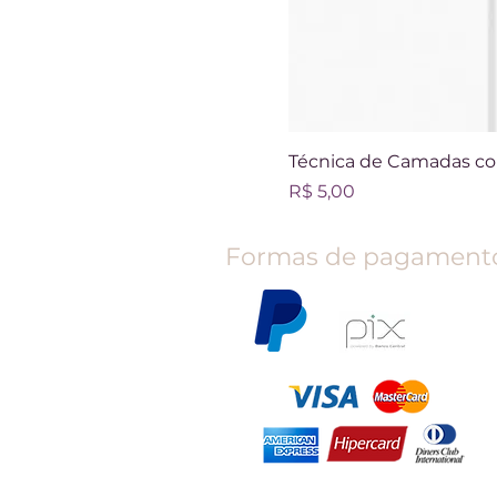
Técnica de Camadas com
Preço
R$ 5,00
Formas de pagament