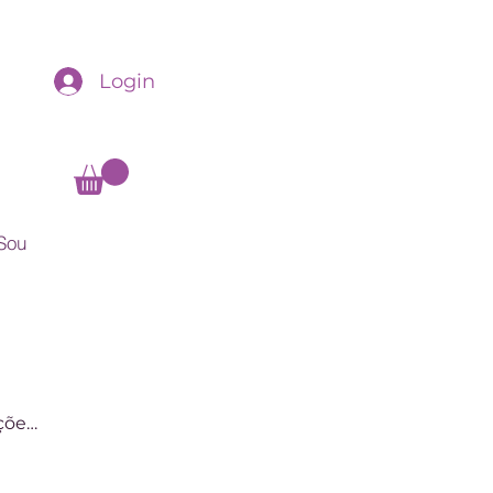
Login
Sou
rções
orma