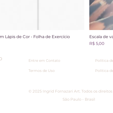
 Lápis de Cor - Folha de Exercício
Escala de va
Preço
R$ 5,00
o
Entre em Contato
Política 
Termos de Uso
Política d
© 2025 Ingrid Fornazari Art. Todos os direitos
São Paulo - Brasil