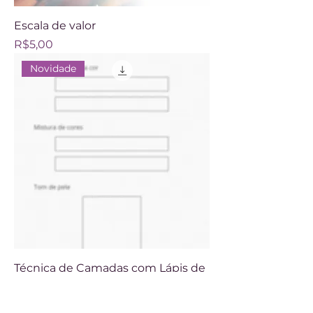
Escala de valor
Price
R$5,00
Novidade
Técnica de Camadas com Lápis de
Cor - Folha de Exercício
Price
R$5,00