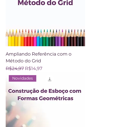
Ampliando Referência com o
Método do Grid
Regular Price
Sale Price
R$24,97
R$14,97
Novidades